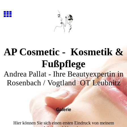
AP Cosmetic - Kosmetik &
Fußpflege
Andrea Pallat - Ihre Beautyexpertin in
Rosenbach / Vogtland OT Leubnitz
Galerie
Hier können Sie sich einen ersten Eindruck von meinem