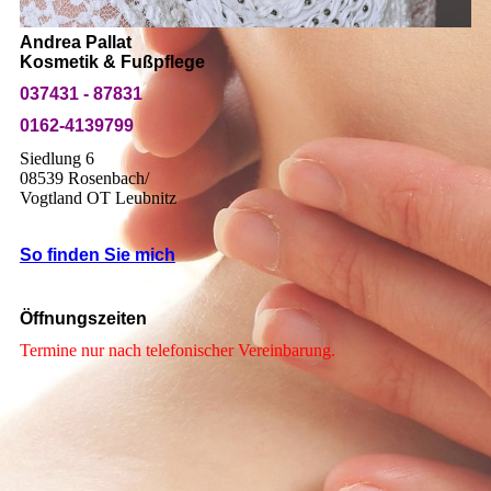
Andrea Pallat
Kosmetik & Fußpflege
037431 - 87831
0162-4139799
Siedlung 6
08539 Rosenbach/
Vogtland OT Leubnitz
So finden Sie mich
Öffnungszeiten
Termine nur nach telefonischer Vereinbarung.